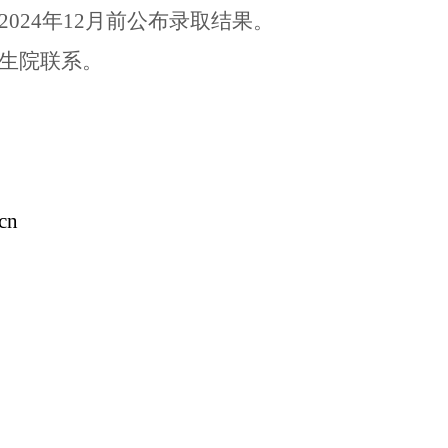
2024
年
12
月前公布录取结果。
生院联系。
cn