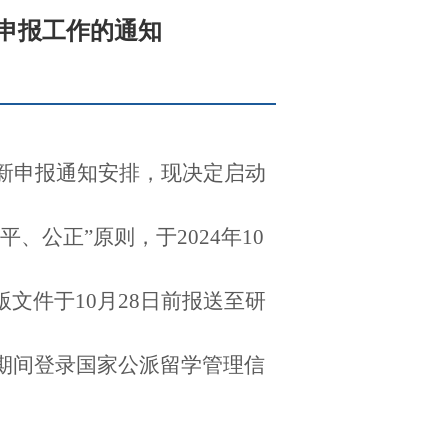
员申报工作的通知
新申报通知
安排，现决定启动
平、公正
”
原则，于
2024
年
10
版文件于
10
月
28
日前报送至研
期间登录国家公派留学管理信