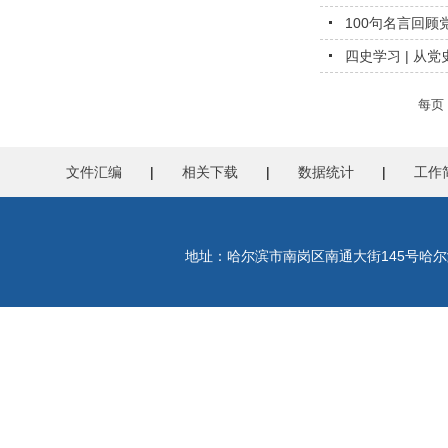
100句名言回顾党
四史学习 | 从党
每页
文件汇编
|
相关下载
|
数据统计
|
工作
地址：哈尔滨市南岗区南通大街145号哈尔滨工程