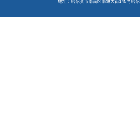
地址：哈尔滨市南岗区南通大街145号哈尔滨工程